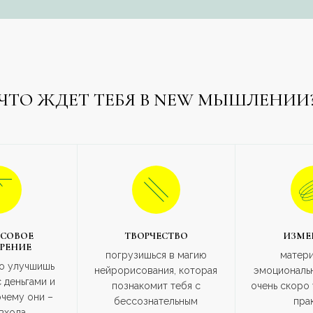
ЧТО ЖДЕТ ТЕБЯ В NEW МЫШЛЕНИИ
СОВОЕ
ТВОРЧЕСТВО
ИЗМЕ
РЕНИЕ
погрузишься в магию
матери
о улучшишь
нейрорисования, которая
эмоциональн
 деньгами и
познакомит тебя с
очень скоро 
очему они –
бессознательным
пра
 входа